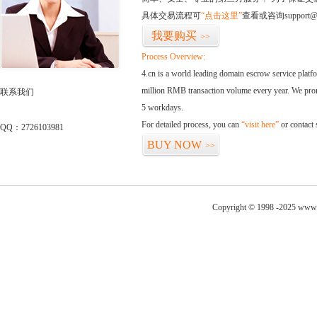
具体交易流程可
“点击这里”
查看或咨询support@
我要购买
>>
Process Overview:
4.cn is a world leading domain escrow service plat
million RMB transaction volume every year. We promi
联系我们
5 workdays.
For detailed process, you can
“visit here”
or contact
QQ：2726103981
BUY NOW
>>
Copyright © 1998 -2025 www.