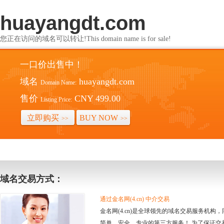
huayangdt.com
您正在访问的域名可以转让!This domain name is for sale!
一口价出售中！
域名
huayangdt.com
Domain Name:
售价
CNY 499.00
Listing Price:
立即购买
BUY NOW
>>
>>
域名交易方式：
通过金名网(4.cn) 中介交易
金名网(4.cn)是全球领先的域名交易服务机
简单、安全、专业的第三方服务！ 为了保证交